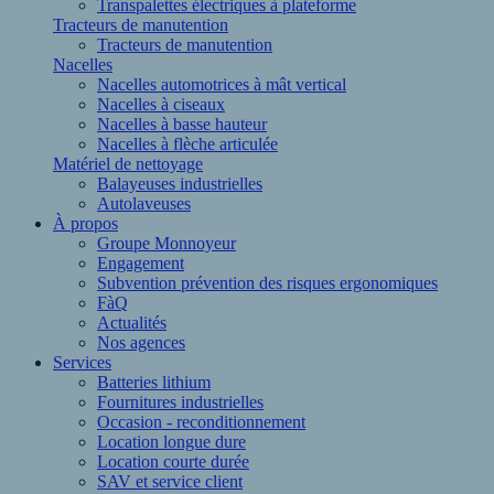
Transpalettes électriques à plateforme
Tracteurs de manutention
Tracteurs de manutention
Nacelles
Nacelles automotrices à mât vertical
Nacelles à ciseaux
Nacelles à basse hauteur
Nacelles à flèche articulée
Matériel de nettoyage
Balayeuses industrielles
Autolaveuses
À propos
Groupe Monnoyeur
Engagement
Subvention prévention des risques ergonomiques
FàQ
Actualités
Nos agences
Services
Batteries lithium
Fournitures industrielles
Occasion - reconditionnement
Location longue dure
Location courte durée
SAV et service client