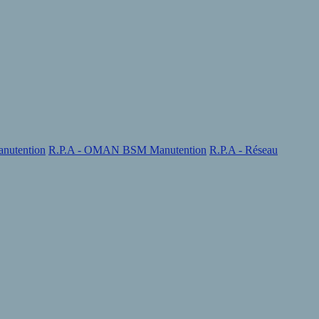
nutention
R.P.A - OMAN BSM Manutention
R.P.A - Réseau