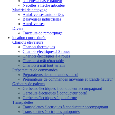
Nacelles à basse hauteur
Nacelles à flèche articulée
Matériel de nettoyage
Autolaveuses autoportées
Balayeuses industrielles
Autolaveuses
Divers
Tracteurs de remorquage
location courte durée
Chariots élévateurs
Chariots thermiques
Chariots électriques à 3 roues
Chariots électriques à 4 roues
Chariots à mât rétractable
Chariots à mât tout-terrain
Préparateurs de commandes
Préparateurs de commandes au sol
Préparateurs de commandes moyenne et grande hauteur
Gerbeurs de palettes
Gerbeurs électriques à conducteur accompagnant
Gerbeurs électriques à conducteur porté
Gerbeurs électriques à plateforme
Transpalettes
Transpalettes électriques à conducteur accompagnant
Transpalettes électriques autoportés