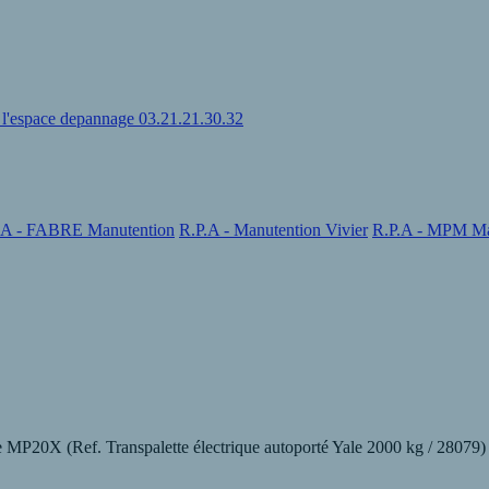
u l'espace depannage 03.21.21.30.32
.A - FABRE Manutention
R.P.A - Manutention Vivier
R.P.A - MPM Ma
ype MP20X (Ref. Transpalette électrique autoporté Yale 2000 kg / 28079)