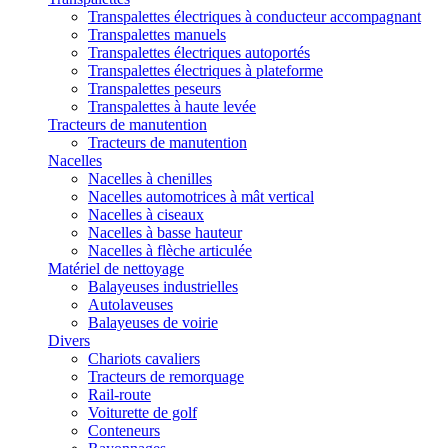
Transpalettes électriques à conducteur accompagnant
Transpalettes manuels
Transpalettes électriques autoportés
Transpalettes électriques à plateforme
Transpalettes peseurs
Transpalettes à haute levée
Tracteurs de manutention
Tracteurs de manutention
Nacelles
Nacelles à chenilles
Nacelles automotrices à mât vertical
Nacelles à ciseaux
Nacelles à basse hauteur
Nacelles à flèche articulée
Matériel de nettoyage
Balayeuses industrielles
Autolaveuses
Balayeuses de voirie
Divers
Chariots cavaliers
Tracteurs de remorquage
Rail-route
Voiturette de golf
Conteneurs