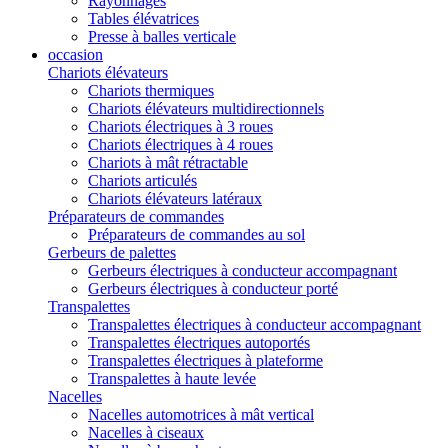
Rayonnages
Tables élévatrices
Presse à balles verticale
occasion
Chariots élévateurs
Chariots thermiques
Chariots élévateurs multidirectionnels
Chariots électriques à 3 roues
Chariots électriques à 4 roues
Chariots à mât rétractable
Chariots articulés
Chariots élévateurs latéraux
Préparateurs de commandes
Préparateurs de commandes au sol
Gerbeurs de palettes
Gerbeurs électriques à conducteur accompagnant
Gerbeurs électriques à conducteur porté
Transpalettes
Transpalettes électriques à conducteur accompagnant
Transpalettes électriques autoportés
Transpalettes électriques à plateforme
Transpalettes à haute levée
Nacelles
Nacelles automotrices à mât vertical
Nacelles à ciseaux