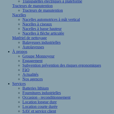
Transpalettes électriques à plateforme
Tracteurs de manutention
Tracteurs de manutention
Nacelles
Nacelles automotrices à mât vertical
Nacelles à ciseaux
Nacelles à basse hauteur
Nacelles à flèche articulée
Matériel de nettoyage
Balayeuses industrielles
Autolaveuses
À propos
Groupe Monnoyeur
Engagement
Subvention prévention des risques ergonomiques
FàQ
Actualités
Nos agences
Services
Batteries lithium
Fournitures industrielles
Occasion - reconditionnement
Location longue dure
Location courte durée
SAV et service client