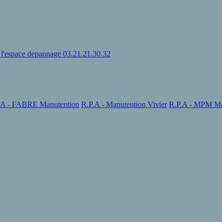
u l'espace depannage 03.21.21.30.32
.A - FABRE Manutention
R.P.A - Manutention Vivier
R.P.A - MPM Ma