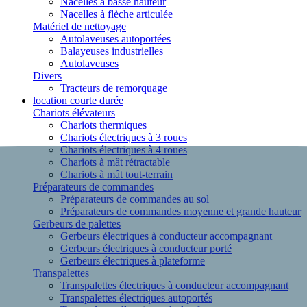
Nacelles à basse hauteur
Nacelles à flèche articulée
Matériel de nettoyage
Autolaveuses autoportées
Balayeuses industrielles
Autolaveuses
Divers
Tracteurs de remorquage
location courte durée
Chariots élévateurs
Chariots thermiques
Chariots électriques à 3 roues
Chariots électriques à 4 roues
Chariots à mât rétractable
Chariots à mât tout-terrain
Préparateurs de commandes
Préparateurs de commandes au sol
Préparateurs de commandes moyenne et grande hauteur
Gerbeurs de palettes
Gerbeurs électriques à conducteur accompagnant
Gerbeurs électriques à conducteur porté
Gerbeurs électriques à plateforme
Transpalettes
Transpalettes électriques à conducteur accompagnant
Transpalettes électriques autoportés