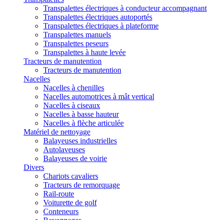
Transpalettes électriques à conducteur accompagnant
Transpalettes électriques autoportés
Transpalettes électriques à plateforme
Transpalettes manuels
Transpalettes peseurs
Transpalettes à haute levée
Tracteurs de manutention
Tracteurs de manutention
Nacelles
Nacelles à chenilles
Nacelles automotrices à mât vertical
Nacelles à ciseaux
Nacelles à basse hauteur
Nacelles à flèche articulée
Matériel de nettoyage
Balayeuses industrielles
Autolaveuses
Balayeuses de voirie
Divers
Chariots cavaliers
Tracteurs de remorquage
Rail-route
Voiturette de golf
Conteneurs