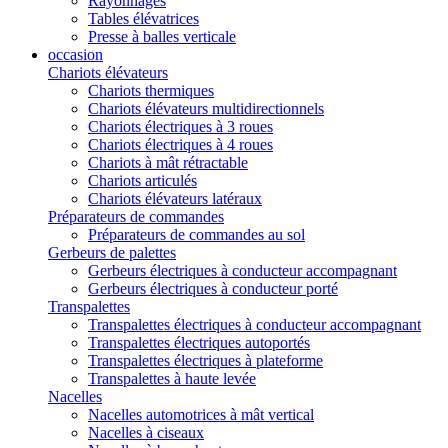
Rayonnages
Tables élévatrices
Presse à balles verticale
occasion
Chariots élévateurs
Chariots thermiques
Chariots élévateurs multidirectionnels
Chariots électriques à 3 roues
Chariots électriques à 4 roues
Chariots à mât rétractable
Chariots articulés
Chariots élévateurs latéraux
Préparateurs de commandes
Préparateurs de commandes au sol
Gerbeurs de palettes
Gerbeurs électriques à conducteur accompagnant
Gerbeurs électriques à conducteur porté
Transpalettes
Transpalettes électriques à conducteur accompagnant
Transpalettes électriques autoportés
Transpalettes électriques à plateforme
Transpalettes à haute levée
Nacelles
Nacelles automotrices à mât vertical
Nacelles à ciseaux