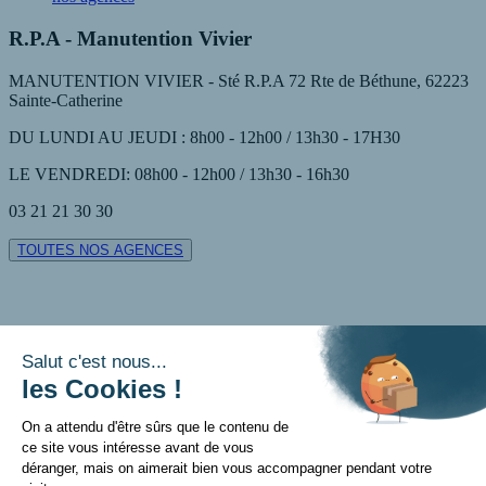
R.P.A - Manutention Vivier
MANUTENTION VIVIER - Sté R.P.A 72 Rte de Béthune, 62223
Sainte-Catherine
DU LUNDI AU JEUDI : 8h00 - 12h00 / 13h30 - 17H30
LE VENDREDI: 08h00 - 12h00 / 13h30 - 16h30
03 21 21 30 30
TOUTES NOS AGENCES