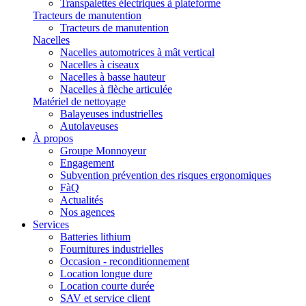
Transpalettes électriques à plateforme
Tracteurs de manutention
Tracteurs de manutention
Nacelles
Nacelles automotrices à mât vertical
Nacelles à ciseaux
Nacelles à basse hauteur
Nacelles à flèche articulée
Matériel de nettoyage
Balayeuses industrielles
Autolaveuses
À propos
Groupe Monnoyeur
Engagement
Subvention prévention des risques ergonomiques
FàQ
Actualités
Nos agences
Services
Batteries lithium
Fournitures industrielles
Occasion - reconditionnement
Location longue dure
Location courte durée
SAV et service client