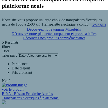
plateforme neufs
Notre site vous propose un large choix de transpalettes électriques
neufs de 1600 à 2500 kg. Transpalette électrique à conducteur
Voir plus
accompagnant, transpalette autoporté, transpalette à plateforme ou
Découvrez notre gamme Mitsubishi
peseur. Les transpalettes sont des solutions très utilisées pour la
Découvrez notre plaquette compacteur et presse à balles
manutention sécurisée, rapide et simple dans les magasins, les
Découvrez nos produits complémentaires
entrepôts et les quais de chargement. Le Transpalette autoporté
5 Résultats
permet de réduire la fatigue des opérateurs grâce à sa plateforme.
filtrer
Trier
Trier par :
R.P.A - Manutention Vivier à Sainte Catherine vous propose une
sélection de transpalettes électriques à plateforme neuf pour prendre
Pertinence
soin de la santé et de la sécurité de vos opérateurs.
Date d'ajout
Prix croissant
Neuf
voir le produit
R.P.A - Réseau Proximité Aprolis
Transpalettes électriques à plateforme