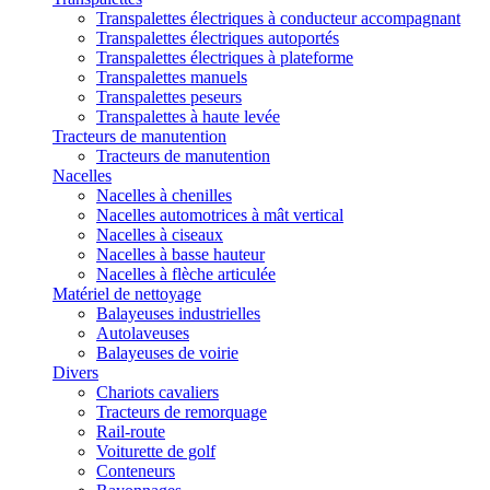
Transpalettes électriques à conducteur accompagnant
Transpalettes électriques autoportés
Transpalettes électriques à plateforme
Transpalettes manuels
Transpalettes peseurs
Transpalettes à haute levée
Tracteurs de manutention
Tracteurs de manutention
Nacelles
Nacelles à chenilles
Nacelles automotrices à mât vertical
Nacelles à ciseaux
Nacelles à basse hauteur
Nacelles à flèche articulée
Matériel de nettoyage
Balayeuses industrielles
Autolaveuses
Balayeuses de voirie
Divers
Chariots cavaliers
Tracteurs de remorquage
Rail-route
Voiturette de golf
Conteneurs