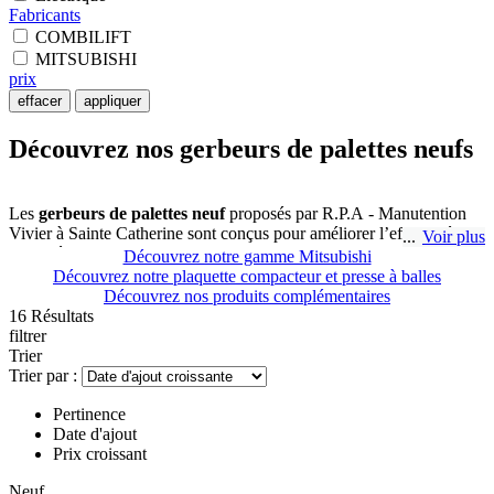
Fabricants
COMBILIFT
MITSUBISHI
prix
effacer
appliquer
Découvrez nos gerbeurs de palettes neufs
Les
gerbeurs de palettes neuf
proposés par R.P.A - Manutention
Vivier à Sainte Catherine sont conçus pour améliorer l’efficacité de
Voir plus
vos opérations de manutention. Ces appareils permettent de
Découvrez notre gamme Mitsubishi
manipuler facilement des charges lourdes, garantissant ainsi une
Découvrez notre plaquette compacteur et presse à balles
productivité accrue et une réduction des risques d'accidents. Que
Découvrez nos produits complémentaires
vous soyez dans la logistique, l'industrie ou tout autre secteur
16 Résultats
nécessitant la manipulation de palettes, nos gerbeurs de palettes neuf
filtrer
sont parfaitement adaptés à vos besoins.
Trier
Trier par :
Les
gerbeurs de palettes
neuf disponibles chez R.P.A -
Pertinence
Manutention Vivier sont proposés en plusieurs versions, allant des
Date d'ajout
modèles manuels aux appareils entièrement électriques. Les modèles
Prix croissant
électriques sont parfaits pour les environnements de travail
nécessitant une manipulation fréquente de palettes, tandis que les
Neuf