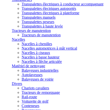
Transpalettes électriques à conducteur accompagnant
Transpalettes électriques autoportés
Transpalettes électriques à plateforme
Transpalettes manuels
Transpalettes peseurs
Transpalettes à haute levée
Tracteurs de manutention
Tracteurs de manutention
Nacelles
Nacelles à chenilles
Nacelles automotrices à mât vertical
Nacelles à ciseaux
Nacelles à basse hauteur
Nacelles à flèche articulée
Matériel de nettoyage
Balayeuses industrielles
Autolaveuses
Balayeuses de voirie
Divers
Chariots cavaliers
Tracteurs de remorquage
Rail-route
Voiturette de golf
Conteneurs