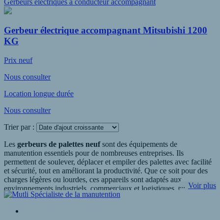
Gerbeurs électriques à conducteur accompagnant
Gerbeur électrique accompagnant Mitsubishi 1200
KG
Prix neuf
Nous consulter
Location longue durée
Nous consulter
Trier par :
Les
gerbeurs de palettes neuf
sont des équipements de
manutention essentiels pour de nombreuses entreprises. Ils
permettent de soulever, déplacer et empiler des palettes avec facilité
et sécurité, tout en améliorant la productivité. Que ce soit pour des
charges légères ou lourdes, ces appareils sont adaptés aux
Voir plus
environnements industriels, commerciaux et logistiques. Chez R.P.A
- Manutention Vivier à Sainte Catherine, nous proposons une
gamme complète de gerbeurs de palettes neuf, conçus pour répondre
aux besoins spécifiques des entreprises.