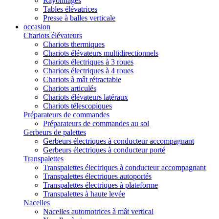
Rayonnages
Tables élévatrices
Presse à balles verticale
occasion
Chariots élévateurs
Chariots thermiques
Chariots élévateurs multidirectionnels
Chariots électriques à 3 roues
Chariots électriques à 4 roues
Chariots à mât rétractable
Chariots articulés
Chariots élévateurs latéraux
Chariots télescopiques
Préparateurs de commandes
Préparateurs de commandes au sol
Gerbeurs de palettes
Gerbeurs électriques à conducteur accompagnant
Gerbeurs électriques à conducteur porté
Transpalettes
Transpalettes électriques à conducteur accompagnant
Transpalettes électriques autoportés
Transpalettes électriques à plateforme
Transpalettes à haute levée
Nacelles
Nacelles automotrices à mât vertical