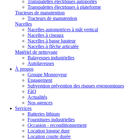
Transpalettes électriques autoportés
Transpalettes électriques à plateforme
Tracteurs de manutention
Tracteurs de manutention
Nacelles
Nacelles automotrices à mât vertical
Nacelles à ciseaux
Nacelles à basse hauteur
Nacelles à flèche articulée
Matériel de nettoyage
Balayeuses industrielles
Autolaveuses
À propos
Groupe Monnoyeur
Engagement
Subvention prévention des risques ergonomiques
FàQ
Actualités
Nos agences
Services
Batteries lithium
Fournitures industrielles
Occasion - reconditionnement
Location longue dure
Location courte durée