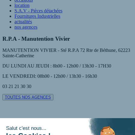
location
S.A.V - Pièces détachées
Fournitures Industrielles
actualités
nos agences
R.P.A - Manutention Vivier
MANUTENTION VIVIER - Sté R.P.A 72 Rte de Béthune, 62223
Sainte-Catherine
DU LUNDI AU JEUDI : 8h00 - 12h00 / 13h30 - 17H30
LE VENDREDI: 08h00 - 12h00 / 13h30 - 16h30
03 21 21 30 30
TOUTES NOS AGENCES