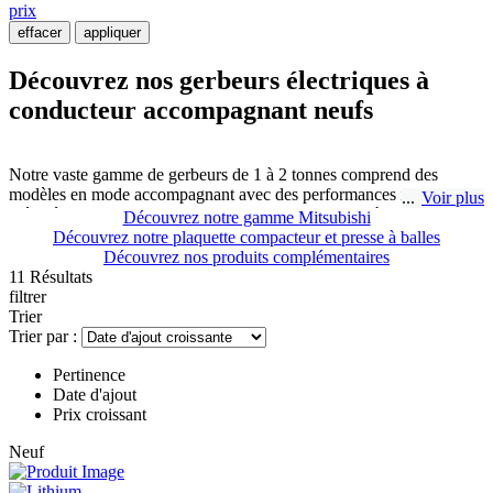
prix
effacer
appliquer
Découvrez nos gerbeurs électriques à
conducteur accompagnant neufs
Notre vaste gamme de gerbeurs de 1 à 2 tonnes comprend des
modèles en mode accompagnant avec des performances intuitives,
Voir plus
inégalées et une excellente valeur. Pratique et faciles à utiliser pour
Découvrez notre gamme Mitsubishi
des déplacements rapides sur de plus longues distances, les gerbeurs
Découvrez notre plaquette compacteur et presse à balles
sont un choix excellent et économique pour le levage rapide et sûr
Découvrez nos produits complémentaires
des palettes, même dans des espaces très réduits
11 Résultats
filtrer
Trier
Les gerbeurs électriques à conducteur accompagnant sont très les
Trier par :
outils adéquats pour la manutention de marchandises. R.P.A -
Manutention Vivier à Sainte Catherine vous propose aussi des
Pertinence
gerbeurs électriques neuf combinant conducteur accompagnant et
Date d'ajout
conducteur porté.
Prix croissant
Neuf