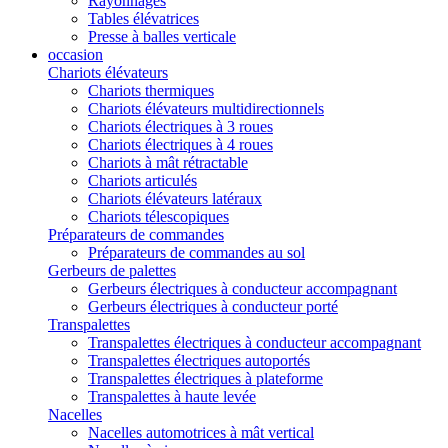
Rayonnages
Tables élévatrices
Presse à balles verticale
occasion
Chariots élévateurs
Chariots thermiques
Chariots élévateurs multidirectionnels
Chariots électriques à 3 roues
Chariots électriques à 4 roues
Chariots à mât rétractable
Chariots articulés
Chariots élévateurs latéraux
Chariots télescopiques
Préparateurs de commandes
Préparateurs de commandes au sol
Gerbeurs de palettes
Gerbeurs électriques à conducteur accompagnant
Gerbeurs électriques à conducteur porté
Transpalettes
Transpalettes électriques à conducteur accompagnant
Transpalettes électriques autoportés
Transpalettes électriques à plateforme
Transpalettes à haute levée
Nacelles
Nacelles automotrices à mât vertical