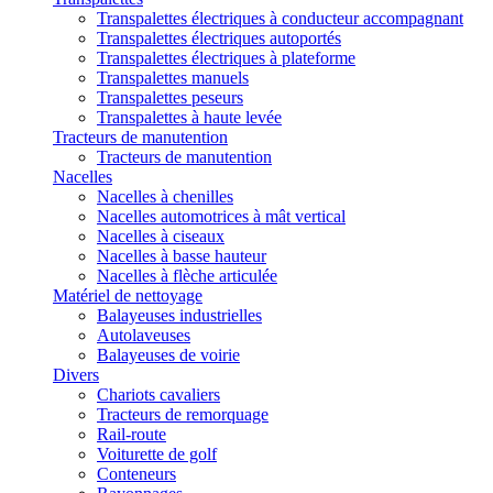
Transpalettes électriques à conducteur accompagnant
Transpalettes électriques autoportés
Transpalettes électriques à plateforme
Transpalettes manuels
Transpalettes peseurs
Transpalettes à haute levée
Tracteurs de manutention
Tracteurs de manutention
Nacelles
Nacelles à chenilles
Nacelles automotrices à mât vertical
Nacelles à ciseaux
Nacelles à basse hauteur
Nacelles à flèche articulée
Matériel de nettoyage
Balayeuses industrielles
Autolaveuses
Balayeuses de voirie
Divers
Chariots cavaliers
Tracteurs de remorquage
Rail-route
Voiturette de golf
Conteneurs