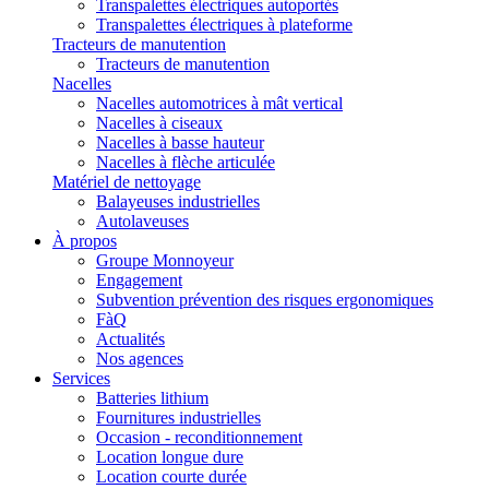
Transpalettes électriques autoportés
Transpalettes électriques à plateforme
Tracteurs de manutention
Tracteurs de manutention
Nacelles
Nacelles automotrices à mât vertical
Nacelles à ciseaux
Nacelles à basse hauteur
Nacelles à flèche articulée
Matériel de nettoyage
Balayeuses industrielles
Autolaveuses
À propos
Groupe Monnoyeur
Engagement
Subvention prévention des risques ergonomiques
FàQ
Actualités
Nos agences
Services
Batteries lithium
Fournitures industrielles
Occasion - reconditionnement
Location longue dure
Location courte durée