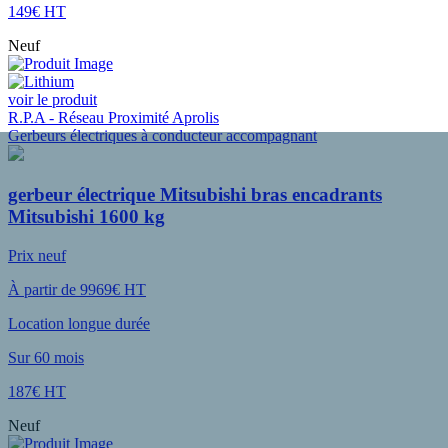
149€ HT
Neuf
voir le produit
R.P.A - Réseau Proximité Aprolis
Gerbeurs électriques à conducteur accompagnant
gerbeur électrique Mitsubishi bras encadrants
Mitsubishi 1600 kg
Prix neuf
À partir de 9969€ HT
Location longue durée
Sur 60 mois
187€ HT
Neuf