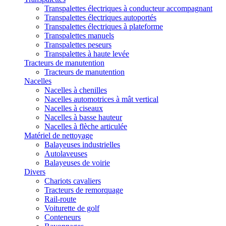
Transpalettes électriques à conducteur accompagnant
Transpalettes électriques autoportés
Transpalettes électriques à plateforme
Transpalettes manuels
Transpalettes peseurs
Transpalettes à haute levée
Tracteurs de manutention
Tracteurs de manutention
Nacelles
Nacelles à chenilles
Nacelles automotrices à mât vertical
Nacelles à ciseaux
Nacelles à basse hauteur
Nacelles à flèche articulée
Matériel de nettoyage
Balayeuses industrielles
Autolaveuses
Balayeuses de voirie
Divers
Chariots cavaliers
Tracteurs de remorquage
Rail-route
Voiturette de golf
Conteneurs