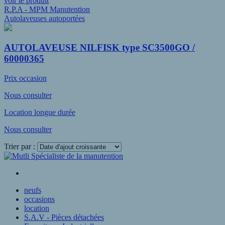
voir le produit
R.P.A - MPM Manutention
Autolaveuses autoportées
AUTOLAVEUSE NILFISK type SC3500GO /
60000365
Prix occasion
Nous consulter
Location longue durée
Nous consulter
Trier par :
Voir plus
neufs
occasions
location
S.A.V - Pièces détachées