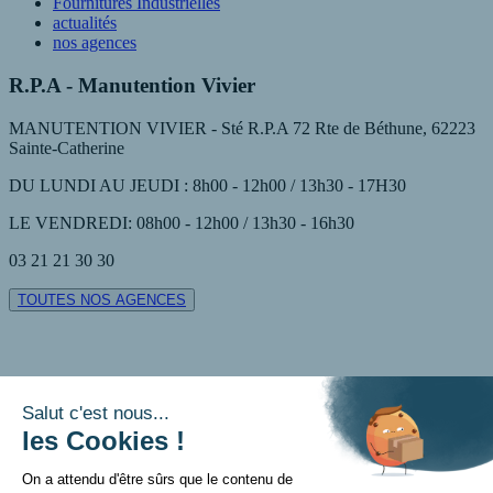
Fournitures Industrielles
actualités
nos agences
R.P.A - Manutention Vivier
MANUTENTION VIVIER - Sté R.P.A 72 Rte de Béthune, 62223
Sainte-Catherine
DU LUNDI AU JEUDI : 8h00 - 12h00 / 13h30 - 17H30
LE VENDREDI: 08h00 - 12h00 / 13h30 - 16h30
03 21 21 30 30
TOUTES NOS AGENCES