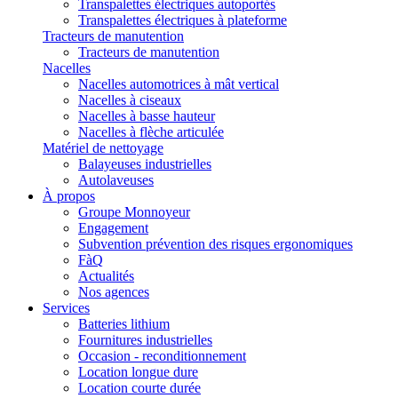
Transpalettes électriques autoportés
Transpalettes électriques à plateforme
Tracteurs de manutention
Tracteurs de manutention
Nacelles
Nacelles automotrices à mât vertical
Nacelles à ciseaux
Nacelles à basse hauteur
Nacelles à flèche articulée
Matériel de nettoyage
Balayeuses industrielles
Autolaveuses
À propos
Groupe Monnoyeur
Engagement
Subvention prévention des risques ergonomiques
FàQ
Actualités
Nos agences
Services
Batteries lithium
Fournitures industrielles
Occasion - reconditionnement
Location longue dure
Location courte durée