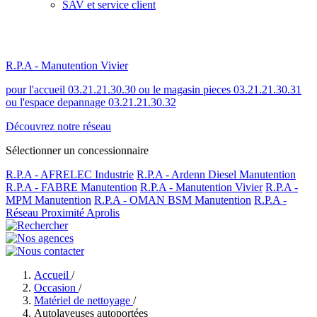
SAV et service client
R.P.A - Manutention Vivier
pour l'accueil 03.21.21.30.30 ou le magasin pieces 03.21.21.30.31
ou l'espace depannage 03.21.21.30.32
Découvrez notre réseau
Sélectionner un concessionnaire
R.P.A - AFRELEC Industrie
R.P.A - Ardenn Diesel Manutention
R.P.A - FABRE Manutention
R.P.A - Manutention Vivier
R.P.A -
MPM Manutention
R.P.A - OMAN BSM Manutention
R.P.A -
Réseau Proximité Aprolis
Accueil
/
Occasion
/
Matériel de nettoyage
/
Autolaveuses autoportées