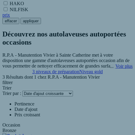
HAKO
NILFISK
prix
effacer
appliquer
Découvrez nos autolaveuses autoportées
occasions
R.P.A - Manutention Vivier à Sainte Catherine met à votre
disposition une gamme d'autolaveuses autoportées occasion afin de
vous permettre de nettoyer efficacement de grandes surfaces telles
Voir plus
que des entrepôts. Pour plus d'informations n'hésitez pas à nous
3 niveaux de préparation
Niveau gold
contacter.
3 Résultats dont 1 chez
R.P.A - Manutention Vivier
filtrer
Trier
Trier par :
Pertinence
Date d'ajout
Prix croissant
Occasion
Bronze