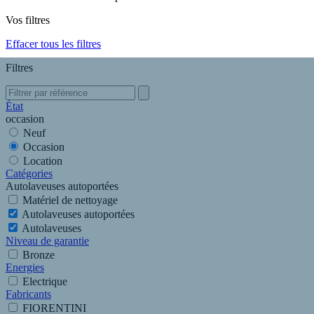
Vos filtres
Effacer tous les filtres
Filtres
État
occasion
Neuf
Occasion
Location
Catégories
Autolaveuses autoportées
Matériel de nettoyage
Autolaveuses autoportées
Autolaveuses
Niveau de garantie
Bronze
Energies
Electrique
Fabricants
FIORENTINI