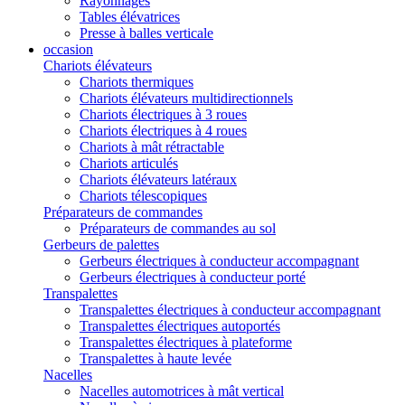
Rayonnages
Tables élévatrices
Presse à balles verticale
occasion
Chariots élévateurs
Chariots thermiques
Chariots élévateurs multidirectionnels
Chariots électriques à 3 roues
Chariots électriques à 4 roues
Chariots à mât rétractable
Chariots articulés
Chariots élévateurs latéraux
Chariots télescopiques
Préparateurs de commandes
Préparateurs de commandes au sol
Gerbeurs de palettes
Gerbeurs électriques à conducteur accompagnant
Gerbeurs électriques à conducteur porté
Transpalettes
Transpalettes électriques à conducteur accompagnant
Transpalettes électriques autoportés
Transpalettes électriques à plateforme
Transpalettes à haute levée
Nacelles
Nacelles automotrices à mât vertical