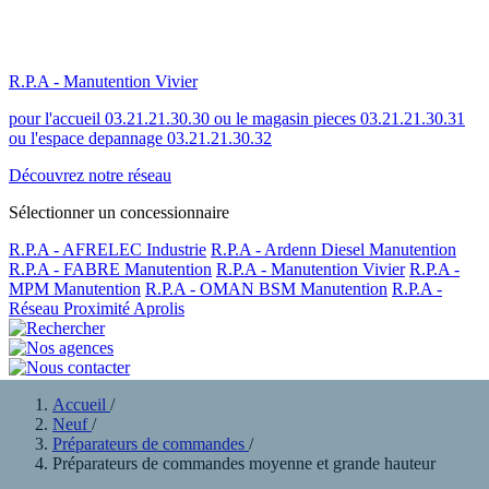
R.P.A - Manutention Vivier
pour l'accueil 03.21.21.30.30 ou le magasin pieces 03.21.21.30.31
ou l'espace depannage 03.21.21.30.32
Découvrez notre réseau
Sélectionner un concessionnaire
R.P.A - AFRELEC Industrie
R.P.A - Ardenn Diesel Manutention
R.P.A - FABRE Manutention
R.P.A - Manutention Vivier
R.P.A -
MPM Manutention
R.P.A - OMAN BSM Manutention
R.P.A -
Réseau Proximité Aprolis
Accueil
/
Neuf
/
Préparateurs de commandes
/
Préparateurs de commandes moyenne et grande hauteur