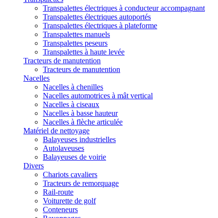
Transpalettes électriques à conducteur accompagnant
Transpalettes électriques autoportés
Transpalettes électriques à plateforme
Transpalettes manuels
Transpalettes peseurs
Transpalettes à haute levée
Tracteurs de manutention
Tracteurs de manutention
Nacelles
Nacelles à chenilles
Nacelles automotrices à mât vertical
Nacelles à ciseaux
Nacelles à basse hauteur
Nacelles à flèche articulée
Matériel de nettoyage
Balayeuses industrielles
Autolaveuses
Balayeuses de voirie
Divers
Chariots cavaliers
Tracteurs de remorquage
Rail-route
Voiturette de golf
Conteneurs