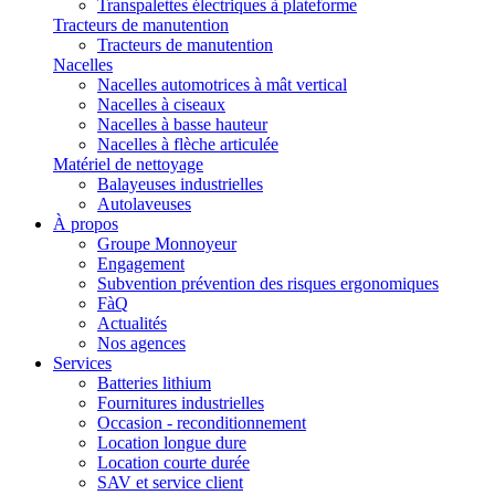
Transpalettes électriques à plateforme
Tracteurs de manutention
Tracteurs de manutention
Nacelles
Nacelles automotrices à mât vertical
Nacelles à ciseaux
Nacelles à basse hauteur
Nacelles à flèche articulée
Matériel de nettoyage
Balayeuses industrielles
Autolaveuses
À propos
Groupe Monnoyeur
Engagement
Subvention prévention des risques ergonomiques
FàQ
Actualités
Nos agences
Services
Batteries lithium
Fournitures industrielles
Occasion - reconditionnement
Location longue dure
Location courte durée
SAV et service client