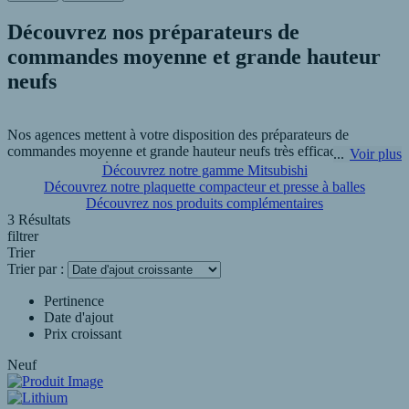
Découvrez nos préparateurs de
commandes moyenne et grande hauteur
neufs
Nos agences mettent à votre disposition des préparateurs de
commandes moyenne et grande hauteur neufs très efficaces qui
Voir plus
permettent d’accéder aux marchandises les plus hautes de votre
Découvrez notre gamme Mitsubishi
entrepôt. Chaque modèle de notre gamme de préparateurs de
Découvrez notre plaquette compacteur et presse à balles
commandes est conçu pour répondre aux besoins des centres de
Découvrez nos produits complémentaires
distribution et de prélèvements rapides (fast picking) et excelle dans
3 Résultats
les applications avec allées très étroites, y compris guidées et
filtrer
câblées. R.P.A - Manutention Vivier à Sainte Catherine met à votre
Trier
disposition de nombreuses références de préparateurs de commandes
Trier par :
neuf.
Pertinence
Date d'ajout
Pour toutes questions ou informations complémentaires, n'hésitez
Prix croissant
pas à nous contacter.
Neuf