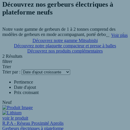
Découvrez nos gerbeurs électriques à
plateforme neufs
Notre vaste gamme de gerbeurs de 1 à 2 tonnes comprend des
modèles de gerbeurs en mode accompagnant, porté debout et porté
Voir plus
assis avec des dimensions compactes, des performances intuitives,
Découvrez notre gamme Mitsubishi
inégalées et une excellente valeur.
Découvrez notre plaquette compacteur et presse à balles
Découvrez nos produits complémentaires
2 Résultats
Les gerbeurs électriques à plateforme offrent la possibilité à vos
filtrer
opérateurs d'être porté par la machine. De ce fait, plus besoin de se
Trier
fatiguer en marchant de longues distances à travers vos entrepôts.
Trier par :
R.P.A - Manutention Vivier à Sainte Catherine vous propose les
meilleures références de gerbeurs électriques à plateforme neuf.
Pertinence
Date d'ajout
Prix croissant
Neuf
voir le produit
R.P.A - Réseau Proximité Aprolis
Gerbeurs électriques à plateforme