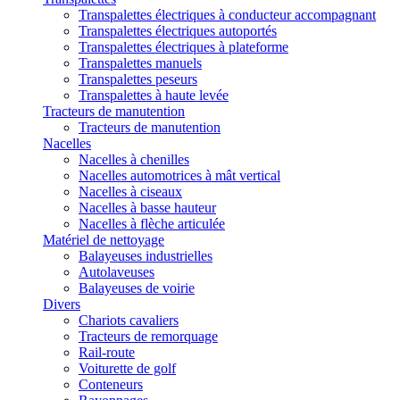
Transpalettes électriques à conducteur accompagnant
Transpalettes électriques autoportés
Transpalettes électriques à plateforme
Transpalettes manuels
Transpalettes peseurs
Transpalettes à haute levée
Tracteurs de manutention
Tracteurs de manutention
Nacelles
Nacelles à chenilles
Nacelles automotrices à mât vertical
Nacelles à ciseaux
Nacelles à basse hauteur
Nacelles à flèche articulée
Matériel de nettoyage
Balayeuses industrielles
Autolaveuses
Balayeuses de voirie
Divers
Chariots cavaliers
Tracteurs de remorquage
Rail-route
Voiturette de golf
Conteneurs