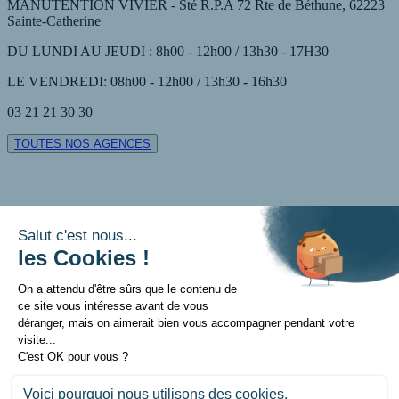
MANUTENTION VIVIER - Sté R.P.A 72 Rte de Béthune, 62223
Sainte-Catherine
DU LUNDI AU JEUDI : 8h00 - 12h00 / 13h30 - 17H30
LE VENDREDI: 08h00 - 12h00 / 13h30 - 16h30
03 21 21 30 30
TOUTES NOS AGENCES