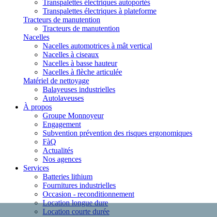
Transpalettes électriques autoportés
Transpalettes électriques à plateforme
Tracteurs de manutention
Tracteurs de manutention
Nacelles
Nacelles automotrices à mât vertical
Nacelles à ciseaux
Nacelles à basse hauteur
Nacelles à flèche articulée
Matériel de nettoyage
Balayeuses industrielles
Autolaveuses
À propos
Groupe Monnoyeur
Engagement
Subvention prévention des risques ergonomiques
FàQ
Actualités
Nos agences
Services
Batteries lithium
Fournitures industrielles
Occasion - reconditionnement
Location longue dure
Location courte durée