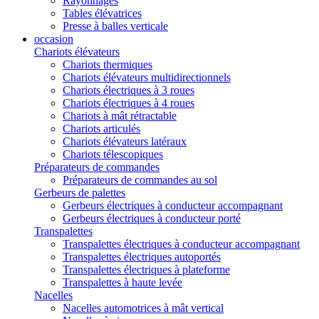
Rayonnages
Tables élévatrices
Presse à balles verticale
occasion
Chariots élévateurs
Chariots thermiques
Chariots élévateurs multidirectionnels
Chariots électriques à 3 roues
Chariots électriques à 4 roues
Chariots à mât rétractable
Chariots articulés
Chariots élévateurs latéraux
Chariots télescopiques
Préparateurs de commandes
Préparateurs de commandes au sol
Gerbeurs de palettes
Gerbeurs électriques à conducteur accompagnant
Gerbeurs électriques à conducteur porté
Transpalettes
Transpalettes électriques à conducteur accompagnant
Transpalettes électriques autoportés
Transpalettes électriques à plateforme
Transpalettes à haute levée
Nacelles
Nacelles automotrices à mât vertical