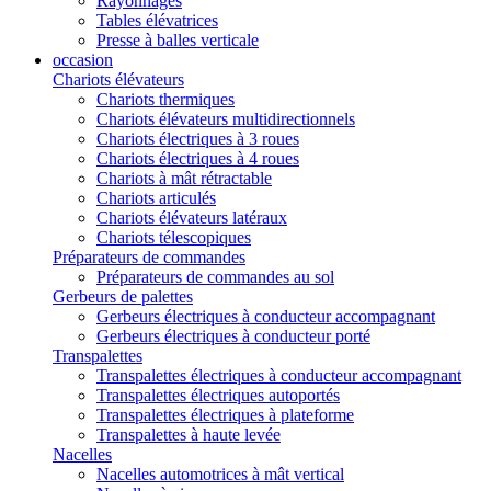
Rayonnages
Tables élévatrices
Presse à balles verticale
occasion
Chariots élévateurs
Chariots thermiques
Chariots élévateurs multidirectionnels
Chariots électriques à 3 roues
Chariots électriques à 4 roues
Chariots à mât rétractable
Chariots articulés
Chariots élévateurs latéraux
Chariots télescopiques
Préparateurs de commandes
Préparateurs de commandes au sol
Gerbeurs de palettes
Gerbeurs électriques à conducteur accompagnant
Gerbeurs électriques à conducteur porté
Transpalettes
Transpalettes électriques à conducteur accompagnant
Transpalettes électriques autoportés
Transpalettes électriques à plateforme
Transpalettes à haute levée
Nacelles
Nacelles automotrices à mât vertical