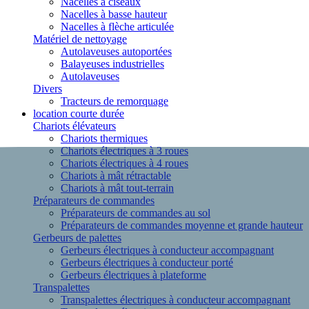
Nacelles à ciseaux
Nacelles à basse hauteur
Nacelles à flèche articulée
Matériel de nettoyage
Autolaveuses autoportées
Balayeuses industrielles
Autolaveuses
Divers
Tracteurs de remorquage
location courte durée
Chariots élévateurs
Chariots thermiques
Chariots électriques à 3 roues
Chariots électriques à 4 roues
Chariots à mât rétractable
Chariots à mât tout-terrain
Préparateurs de commandes
Préparateurs de commandes au sol
Préparateurs de commandes moyenne et grande hauteur
Gerbeurs de palettes
Gerbeurs électriques à conducteur accompagnant
Gerbeurs électriques à conducteur porté
Gerbeurs électriques à plateforme
Transpalettes
Transpalettes électriques à conducteur accompagnant