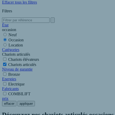
Effacer tous les filtres
Filtres
État
occasion
Neuf
Occasion
Location
Catégories
Chariots articulés
Chariots élévateurs
Chariots articulés
Niveau de garantie
Bronze
Energies
Electrique
Fabricants
COMBILIFT
prix
effacer
appliquer
Découvrez nos chariots articulés occasions