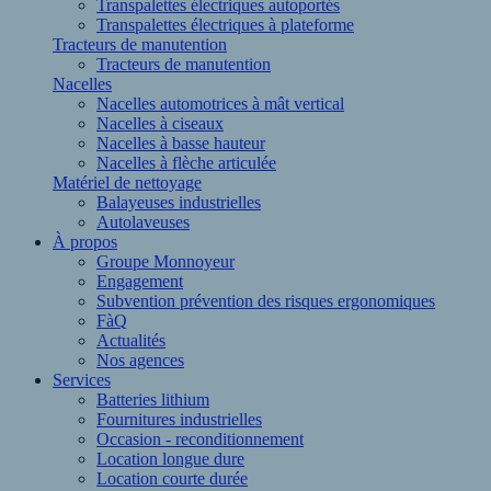
Transpalettes électriques autoportés
Transpalettes électriques à plateforme
Tracteurs de manutention
Tracteurs de manutention
Nacelles
Nacelles automotrices à mât vertical
Nacelles à ciseaux
Nacelles à basse hauteur
Nacelles à flèche articulée
Matériel de nettoyage
Balayeuses industrielles
Autolaveuses
À propos
Groupe Monnoyeur
Engagement
Subvention prévention des risques ergonomiques
FàQ
Actualités
Nos agences
Services
Batteries lithium
Fournitures industrielles
Occasion - reconditionnement
Location longue dure
Location courte durée