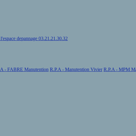
u l'espace depannage 03.21.21.30.32
.A - FABRE Manutention
R.P.A - Manutention Vivier
R.P.A - MPM Ma