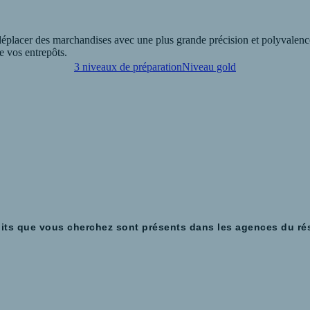
déplacer des marchandises avec une plus grande précision et polyvalence 
de vos entrepôts.
3 niveaux de préparation
Niveau gold
choisir les chariots articulés occasion qui conviennent à vos besoins et
its que vous cherchez sont présents dans les agences du ré