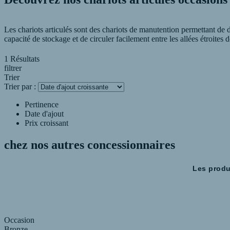
Les chariots articulés sont des chariots de manutention permettant de 
capacité de stockage et de circuler facilement entre les allées étroites 
1 Résultats
R.P.A - Manutention Vivier à Sainte Catherine est là pour vous aider à 
filtrer
Trier
Trier par :
Pertinence
Date d'ajout
Prix croissant
chez nos autres
concessionnaires
Les produ
Occasion
Bronze