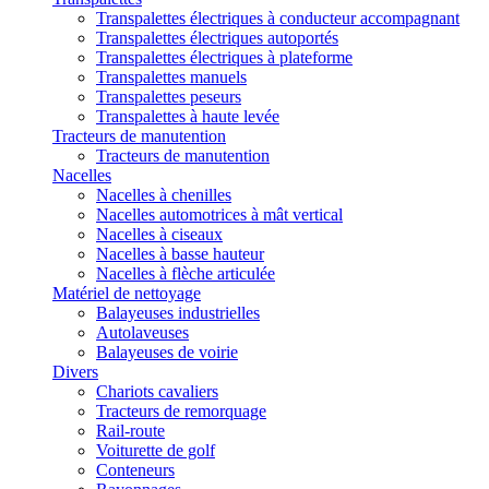
Transpalettes électriques à conducteur accompagnant
Transpalettes électriques autoportés
Transpalettes électriques à plateforme
Transpalettes manuels
Transpalettes peseurs
Transpalettes à haute levée
Tracteurs de manutention
Tracteurs de manutention
Nacelles
Nacelles à chenilles
Nacelles automotrices à mât vertical
Nacelles à ciseaux
Nacelles à basse hauteur
Nacelles à flèche articulée
Matériel de nettoyage
Balayeuses industrielles
Autolaveuses
Balayeuses de voirie
Divers
Chariots cavaliers
Tracteurs de remorquage
Rail-route
Voiturette de golf
Conteneurs