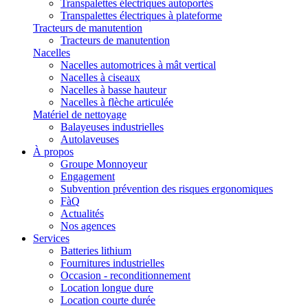
Transpalettes électriques autoportés
Transpalettes électriques à plateforme
Tracteurs de manutention
Tracteurs de manutention
Nacelles
Nacelles automotrices à mât vertical
Nacelles à ciseaux
Nacelles à basse hauteur
Nacelles à flèche articulée
Matériel de nettoyage
Balayeuses industrielles
Autolaveuses
À propos
Groupe Monnoyeur
Engagement
Subvention prévention des risques ergonomiques
FàQ
Actualités
Nos agences
Services
Batteries lithium
Fournitures industrielles
Occasion - reconditionnement
Location longue dure
Location courte durée