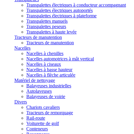
Transpalettes électriques à conducteur accompagnant
Transpalettes électriques autoportés
Transpalettes électriques à plateforme
Transpalettes manuels
Transpalettes peseurs
Transpalettes à haute levée
Tracteurs de manutention
Tracteurs de manutention
Nacelles
Nacelles à chenilles
Nacelles automotrices à mât vertical
Nacelles à ciseaux
Nacelles à basse hauteur
Nacelles à flèche articulée
Matériel de nettoyage
Balayeuses industrielles
Autolaveuses
Balayeuses de voirie
Divers
Chariots cavaliers
Tracteurs de remorquage
Rail-route
Voiturette de golf
Conteneurs