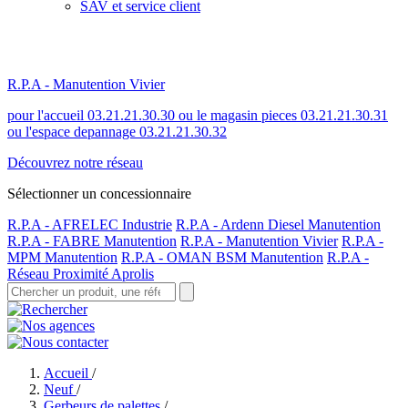
SAV et service client
R.P.A - Manutention Vivier
pour l'accueil 03.21.21.30.30 ou le magasin pieces 03.21.21.30.31
ou l'espace depannage 03.21.21.30.32
Découvrez notre réseau
Sélectionner un concessionnaire
R.P.A - AFRELEC Industrie
R.P.A - Ardenn Diesel Manutention
R.P.A - FABRE Manutention
R.P.A - Manutention Vivier
R.P.A -
MPM Manutention
R.P.A - OMAN BSM Manutention
R.P.A -
Réseau Proximité Aprolis
Accueil
/
Neuf
/
Gerbeurs de palettes
/