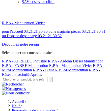
SAV et service client
R.P.A - Manutention Vivier
pour l'accueil 03.21.21.30.30 ou le magasin pieces 03.21.21.30.31
ou l'espace depannage 03.21.21.30.32
Découvrez notre réseau
Sélectionner un concessionnaire
R.P.A - AFRELEC Industrie
R.P.A - Ardenn Diesel Manutention
R.P.A - FABRE Manutention
R.P.A - Manutention Vivier
R.P.A -
MPM Manutention
R.P.A - OMAN BSM Manutention
R.P.A -
Réseau Proximité Aprolis
Accueil
/
Neuf
/
Préparateurs de commandes
/