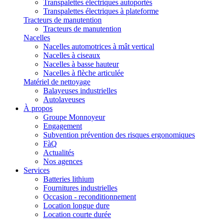
Transpalettes électriques autoportés
Transpalettes électriques à plateforme
Tracteurs de manutention
Tracteurs de manutention
Nacelles
Nacelles automotrices à mât vertical
Nacelles à ciseaux
Nacelles à basse hauteur
Nacelles à flèche articulée
Matériel de nettoyage
Balayeuses industrielles
Autolaveuses
À propos
Groupe Monnoyeur
Engagement
Subvention prévention des risques ergonomiques
FàQ
Actualités
Nos agences
Services
Batteries lithium
Fournitures industrielles
Occasion - reconditionnement
Location longue dure
Location courte durée