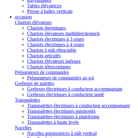
Rayonnages
Tables élévatrices
Presse à balles verticale
occasion
Chariots élévateurs
Chariots thermiques
Chariots élévateurs multidirectionnels
Chariots électriques à 3 roues
Chariots électriques à 4 roues
Chariots à mât rétractable
Chariots articulés
Chariots élévateurs latéraux
Chariots télescopiques
Préparateurs de commandes
Préparateurs de commandes au sol
Gerbeurs de palettes
Gerbeurs électriques à conducteur accompagnant
Gerbeurs électriques à conducteur porté
Transpalettes
Transpalettes électriques à conducteur accompagnant
Transpalettes électriques autoportés
Transpalettes électriques à plateforme
Transpalettes à haute levée
Nacelles
Nacelles automotrices à mât vertical