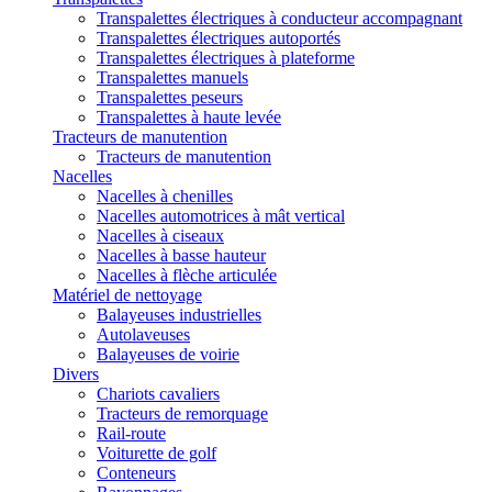
Transpalettes électriques à conducteur accompagnant
Transpalettes électriques autoportés
Transpalettes électriques à plateforme
Transpalettes manuels
Transpalettes peseurs
Transpalettes à haute levée
Tracteurs de manutention
Tracteurs de manutention
Nacelles
Nacelles à chenilles
Nacelles automotrices à mât vertical
Nacelles à ciseaux
Nacelles à basse hauteur
Nacelles à flèche articulée
Matériel de nettoyage
Balayeuses industrielles
Autolaveuses
Balayeuses de voirie
Divers
Chariots cavaliers
Tracteurs de remorquage
Rail-route
Voiturette de golf
Conteneurs