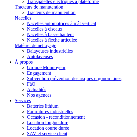
Transpalettes électriques à plateforme
Tracteurs de manutention
Tracteurs de manutention
Nacelles
Nacelles automotrices à mât vertical
Nacelles à ciseaux
Nacelles à basse hauteur
Nacelles à flèche articulée
Matériel de nettoyage
Balayeuses industrielles
Autolaveuses
À propos
Groupe Monnoyeur
Engagement
Subvention prévention des risques ergonomiques
FàQ
Actualités
Nos agences
Services
Batteries lithium
Fournitures industrielles
Occasion - reconditionnement
Location longue dure
Location courte durée
SAV et service client