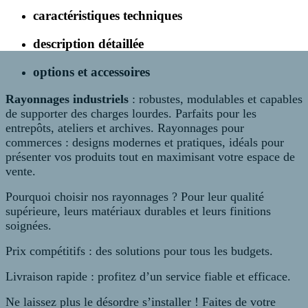
caractéristiques techniques
description détaillée
options et accessoires
Rayonnages industriels
: robustes, modulables et capables
de supporter des charges lourdes. Parfaits pour les
entrepôts, ateliers et archives. Rayonnages pour
commerces : designs modernes et pratiques, idéals pour
présenter vos produits tout en maximisant votre espace de
vente.
Pourquoi choisir nos rayonnages ? Pour leur qualité
supérieure, leurs matériaux durables et leurs finitions
soignées.
Prix compétitifs : des solutions pour tous les budgets.
Livraison rapide : profitez d’un service fiable et efficace.
Ne laissez plus le désordre s’installer ! Faites de votre