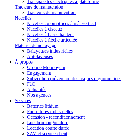
Transpalettes électriques à plateforme
Tracteurs de manutention
Tracteurs de manutention
Nacelles
Nacelles automotrices à mât vertical
Nacelles à ciseaux
Nacelles à basse hauteur
Nacelles à flèche articulée
Matériel de nettoyage
Balayeuses industrielles
Autolaveuses
À propos
Groupe Monnoyeur
Engagement
Subvention prévention des risques ergonomiques
FàQ
Actualités
Nos agences
Services
Batteries lithium
Fournitures industrielles
Occasion - reconditionnement
Location longue dure
Location courte durée
SAV et service client