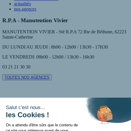
actualités
nos agences
R.P.A - Manutention Vivier
MANUTENTION VIVIER - Sté R.P.A 72 Rte de Béthune, 62223
Sainte-Catherine
DU LUNDI AU JEUDI : 8h00 - 12h00 / 13h30 - 17H30
LE VENDREDI: 08h00 - 12h00 / 13h30 - 16h30
03 21 21 30 30
TOUTES NOS AGENCES