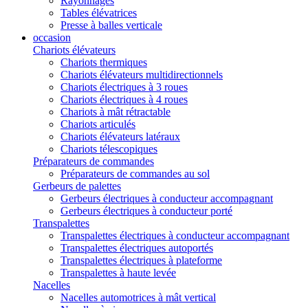
Rayonnages
Tables élévatrices
Presse à balles verticale
occasion
Chariots élévateurs
Chariots thermiques
Chariots élévateurs multidirectionnels
Chariots électriques à 3 roues
Chariots électriques à 4 roues
Chariots à mât rétractable
Chariots articulés
Chariots élévateurs latéraux
Chariots télescopiques
Préparateurs de commandes
Préparateurs de commandes au sol
Gerbeurs de palettes
Gerbeurs électriques à conducteur accompagnant
Gerbeurs électriques à conducteur porté
Transpalettes
Transpalettes électriques à conducteur accompagnant
Transpalettes électriques autoportés
Transpalettes électriques à plateforme
Transpalettes à haute levée
Nacelles
Nacelles automotrices à mât vertical