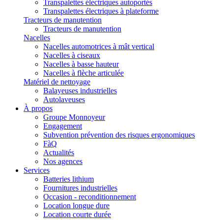
Transpalettes électriques autoportés
Transpalettes électriques à plateforme
Tracteurs de manutention
Tracteurs de manutention
Nacelles
Nacelles automotrices à mât vertical
Nacelles à ciseaux
Nacelles à basse hauteur
Nacelles à flèche articulée
Matériel de nettoyage
Balayeuses industrielles
Autolaveuses
À propos
Groupe Monnoyeur
Engagement
Subvention prévention des risques ergonomiques
FàQ
Actualités
Nos agences
Services
Batteries lithium
Fournitures industrielles
Occasion - reconditionnement
Location longue dure
Location courte durée