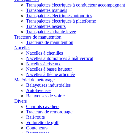
Transpalettes électriques à conducteur accompagnant
Transpalettes manuels
Transpalettes électriques autoportés
Transpalettes électriques à plateforme
Transpalettes peseurs
Transpalettes à haute levée
Tracteurs de manutention
Tracteurs de manutention
Nacelles
Nacelles à chenilles
Nacelles automotrices à mât vertical
Nacelles à ciseaux
Nacelles à basse hauteur
Nacelles à flèche articulée
Matériel de nettoyage
Balayeuses industrielles
Autolaveuses
Balayeuses de voirie
Divers
Chariots cavaliers
Tracteurs de remorquage
Rail-route
Voiturette de golf
Conteneurs